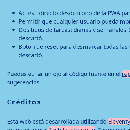
Acceso directo desde icono de la PWA para
Permitir que cualquier usuario pueda mont
Dos tipos de tareas: diarias y semanales. S
descartó.
Botón de reset para desmarcar todas las ta
descartó.
Puedes echar un ojo al código fuente en el
rep
sugerencias.
Créditos
Esta web está desarrollada utilizando
Eleventy
mantenido por
Zach Leatherman
. Tengo ya ta